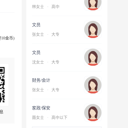
林女士
·
高中
文员
张女士
·
大专
10金币)
文员
沈女士
·
大专
财务/会计
张女士
·
大专
家政/保安
息
聂女士
·
高中以下