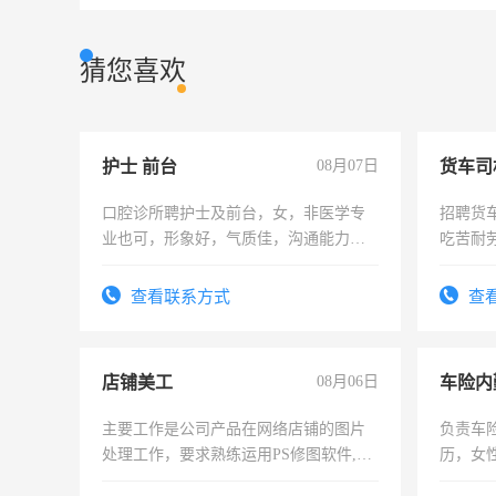
猜您喜欢
护士 前台
08月07日
货车司
口腔诊所聘护士及前台，女，非医学专
招聘货
业也可，形象好，气质佳，沟通能力
吃苦耐劳
强。面试，周日休息。
查看联系方式
查
店铺美工
08月06日
车险内
主要工作是公司产品在网络店铺的图片
负责车
处理工作，要求熟练运用PS修图软件,工
历，女性
作时间每天8小时，待遇优厚。
操作，