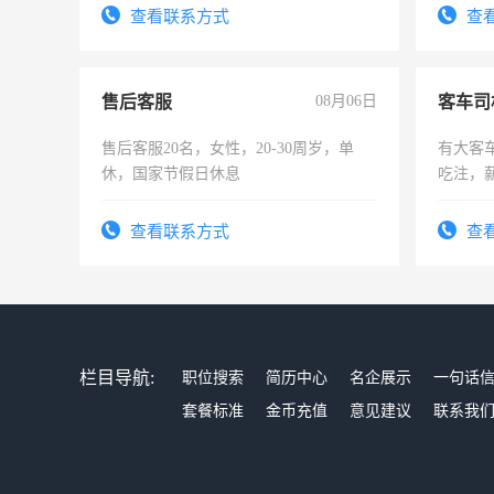
试用期1
查看联系方式
查
售后客服
08月06日
客车司
售后客服20名，女性，20-30周岁，单
有大客
休，国家节假日休息
吃注，
查看联系方式
查
栏目导航:
职位搜索
简历中心
名企展示
一句话
套餐标准
金币充值
意见建议
联系我