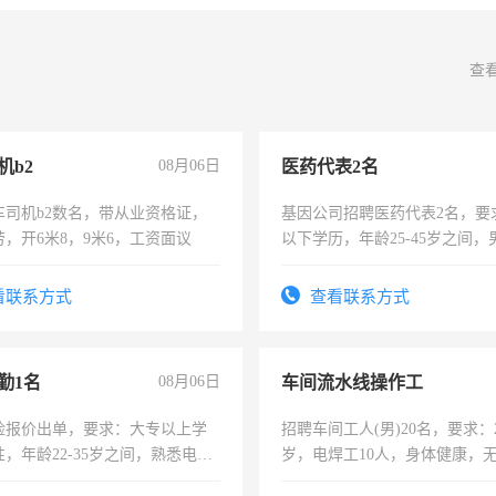
查
机b2
08月06日
医药代表2名
车司机b2数名，带从业资格证，
基因公司招聘医药代表2名，要
，开6米8，9米6，工资面议
以下学历，年龄25-45岁之间，
可，需要具有营销经验，从事
表或者有医学资质的优先，底薪
看联系方式
查看联系方式
交五险。
勤1名
08月06日
车间流水线操作工
险报价出单，要求：大专以上学
招聘车间工人(男)20名，要求：2
，年龄22-35岁之间，熟悉电脑
岁，电焊工10人，身体健康，
工作态度认真，具有团队精神，
好。薪资：4500-7000元，标