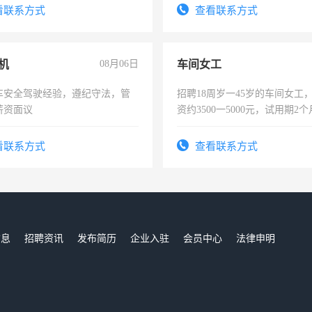
-3个月，转正后交纳五险，
宿，免费发放劳保用品，两班
看联系方式
查看联系方式
25号准时发放工资，工作时间1
机
08月06日
车间女工
车安全驾驶经验，遵纪守法，管
招聘18周岁一45岁的车间女工
薪资面议
资约3500一5000元，试用期2
险，有年薪假，年底福利
看联系方式
查看联系方式
信息
招聘资讯
发布简历
企业入驻
会员中心
法律申明
们