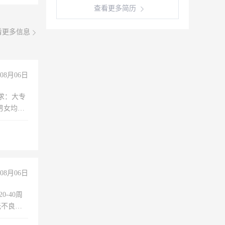
查看更多简历
看更多信息
08月06日
求：大专
男女均
过医药代
+绩效，
08月06日
0-40周
无不良嗜
准八人间住