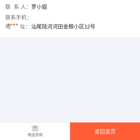
联 系 人：
罗小姐
联系手机：
****
地 址：
汕尾陆河河田金粮小区12号
返回首页
电话咨询