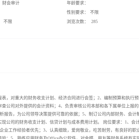
：
财会审计
年龄要求：
：
性别要求：
不限
：
不限
浏览次数：
285
报表，对重大的财务收支计划、经济合同进行会签；2、编制预算和执行预
审查公司对外提供的会计资料；4、负责审核公司本部和各下属单位上报的
析报告，为公司领导决策提供可靠的依据；5、制订公司内部财务、会计
实现公司的财务收支计划、信贷计划与成本费用计划。 岗位要求：1、会
人企业工作经验者优先；3、认真细致，爱岗敬业，吃苦耐劳，有良好的职
验；5、熟练应用财务及Office办公软件，对金蝶、用友等财务系统有实